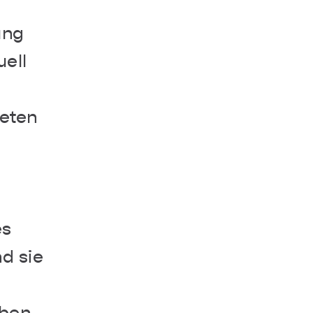
ung
uell
reten
es
d sie