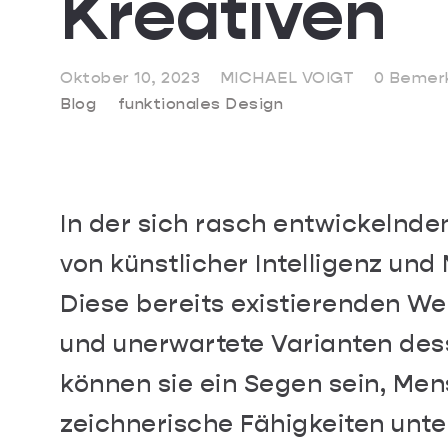
Kreativen
Oktober 10, 2023
MICHAEL VOIGT
0 Bemer
Blog
funktionales Design
In der sich rasch entwickelnden
von künstlicher Intelligenz un
Diese bereits existierenden We
und unerwartete Varianten dess
können sie ein Segen sein, Men
zeichnerische Fähigkeiten unte