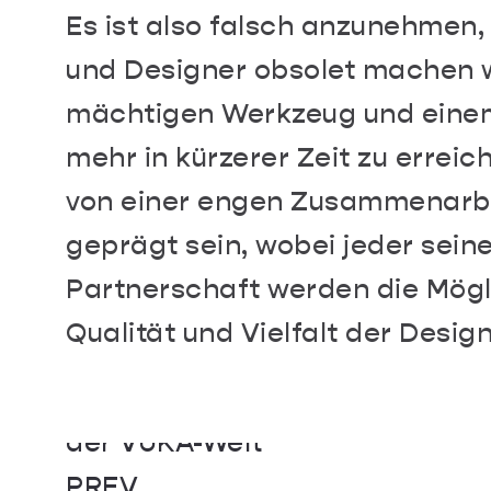
Es ist also falsch anzunehmen,
und Designer obsolet machen w
mächtigen Werkzeug und einem 
mehr in kürzerer Zeit zu erreic
von einer engen Zusammenarb
geprägt sein, wobei jeder seine
Partnerschaft werden die Mögli
Qualität und Vielfalt der Desi
Die Marke als Leuchtturm in
turbulenten Zeiten: Navigieren 
der VUKA-Welt
PREV