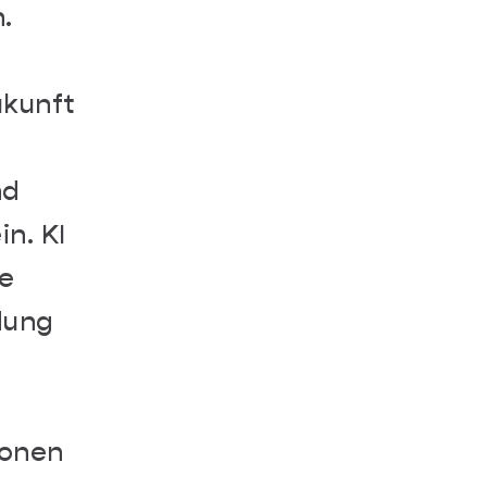
.
ukunft
nd
n. KI
ie
dung
ionen