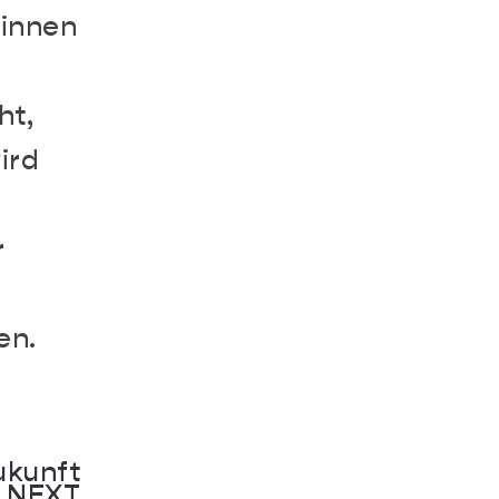
rinnen
ht,
ird
r
en.
markt:
ltung,
uf die
ukunft
NEXT