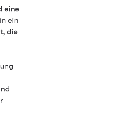
d eine
in ein
t, die
tung
und
r