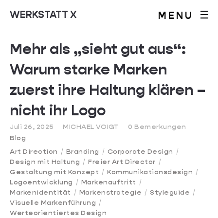
WERKSTATT X
MENU
Mehr als „sieht gut aus“:
Warum starke Marken
zuerst ihre Haltung klären –
nicht ihr Logo
Juli 26, 2025
MICHAEL VOIGT
0 Bemerkungen
Blog
Art Direction
Branding
Corporate Design
Design mit Haltung
Freier Art Director
Gestaltung mit Konzept
Kommunikationsdesign
Logoentwicklung
Markenauftritt
Markenidentität
Markenstrategie
Styleguide
Visuelle Markenführung
Werteorientiertes Design