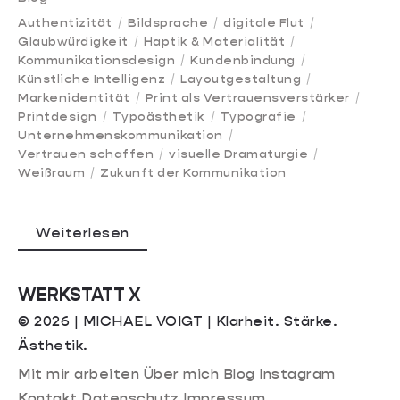
Authentizität
Bildsprache
digitale Flut
Glaubwürdigkeit
Haptik & Materialität
Kommunikationsdesign
Kundenbindung
Künstliche Intelligenz
Layoutgestaltung
Markenidentität
Print als Vertrauensverstärker
Printdesign
Typoästhetik
Typografie
Unternehmenskommunikation
Vertrauen schaffen
visuelle Dramaturgie
Weißraum
Zukunft der Kommunikation
Weiterlesen
WERKSTATT X
© 2026 | MICHAEL VOIGT | Klarheit. Stärke.
Ästhetik.
Mit mir arbeiten
Über mich
Blog
Instagram
Kontakt
Datenschutz
Impressum